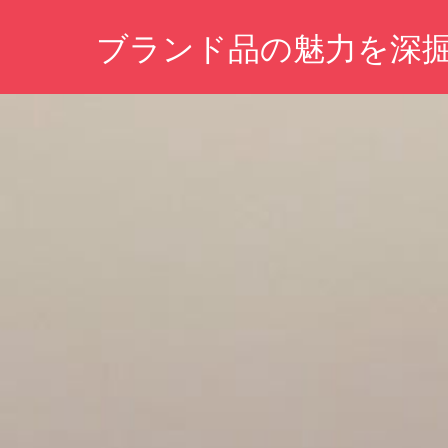
コ
ブランド品の魅力を深
ン
テ
あ
ン
な
ツ
た
の
へ
魅
ス
力
キ
を
引
ッ
き
プ
出
す、
洗
練
さ
れ
た
ス