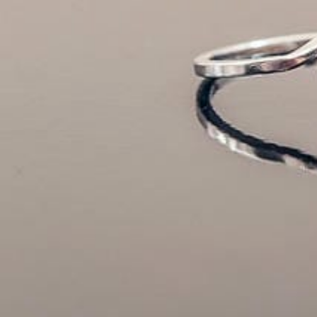
タ
イ
ル
を
手
に
入
れ
よ
う！